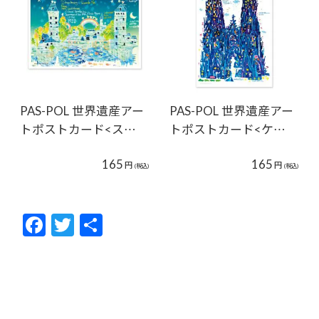
PAS-POL 世界遺産アー
PAS-POL 世界遺産アー
トポストカード<ス…
トポストカード<ケ…
165
165
円
円
(税込)
(税込)
F
T
共
ac
w
有
e
itt
b
er
o