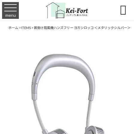

menu
ホーム
>
ITEMS
>
首掛け扇風機ハンズフリー ヨガシロッコ ＜メタリックシルバー＞