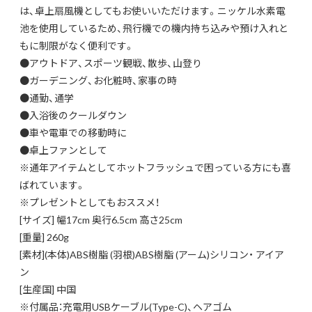
は、卓上扇風機としてもお使いいただけます。ニッケル水素電
池を使用しているため、飛行機での機内持ち込みや預け入れと
もに制限がなく便利です。
●アウトドア、スポーツ観戦、散歩、山登り
●ガーデニング、お化粧時、家事の時
●通勤、通学
●入浴後のクールダウン
●車や電車での移動時に
●卓上ファンとして
※通年アイテムとしてホットフラッシュで困っている方にも喜
ばれています。
※プレゼントとしてもおススメ！
[サイズ] 幅17cm 奥行6.5cm 高さ25cm
[重量] 260g
[素材](本体)ABS樹脂 (羽根)ABS樹脂 (アーム)シリコン・ アイア
ン
[生産国] 中国
※付属品：充電用USBケーブル(Type-C)、ヘアゴム