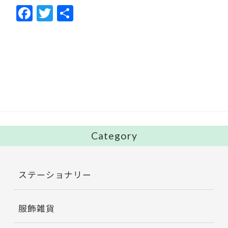
F
T
共
ac
w
有
e
itt
b
er
o
o
k
Category
ステーショナリー
服飾雑貨