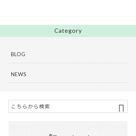
o
k
Category
BLOG
NEWS