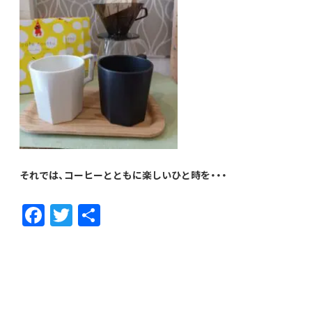
それでは、コーヒーとともに楽しいひと時を・・・
F
T
共
ac
w
有
e
itt
b
er
o