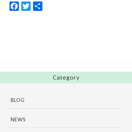
F
T
共
ac
w
有
e
itt
b
er
o
o
k
Category
BLOG
NEWS