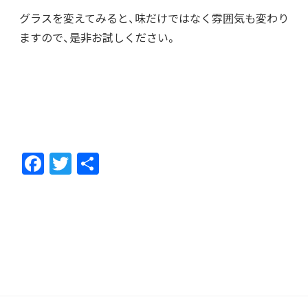
グラスを変えてみると、味だけではなく雰囲気も変わり
ますので、是非お試しください。
F
T
共
ac
w
有
e
itt
b
er
o
o
k